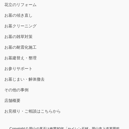
花立のリフォーム
お墓の傾き直し
お墓クリーニング
お墓の雑草対策
お墓の耐震化施工
お墓建替え・整理
お参りサポート
お墓じまい・解体撤去
その他の事例
店舗概要
お見積り・ご相談はこちらから
Copyright © 岡山の墓石は創業80年「セイレン石材」岡山市上道墓園前